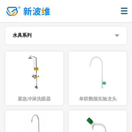
水具系列
紧急冲淋洗眼器
单联鹅颈实验龙头